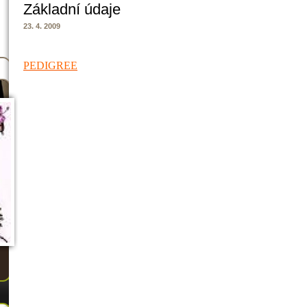
Základní údaje
23. 4. 2009
PEDIGREE