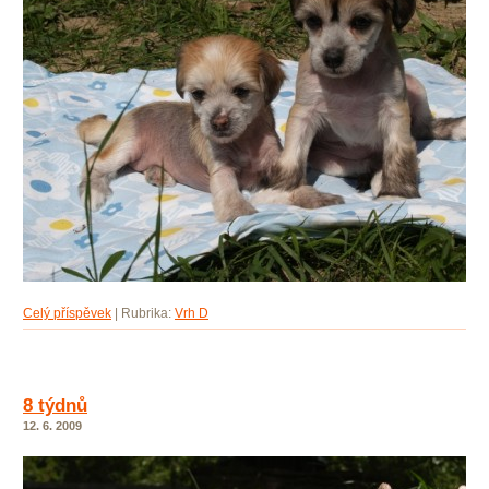
Celý příspěvek
|
Rubrika:
Vrh D
8 týdnů
12. 6. 2009