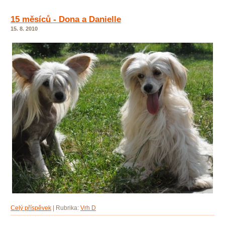
15 měsíců - Dona a Danielle
15. 8. 2010
Celý příspěvek
|
Rubrika:
Vrh D