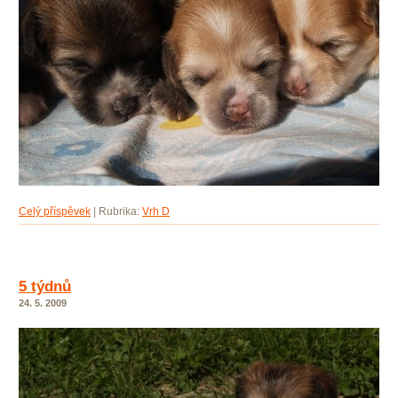
Celý příspěvek
|
Rubrika:
Vrh D
5 týdnů
24. 5. 2009