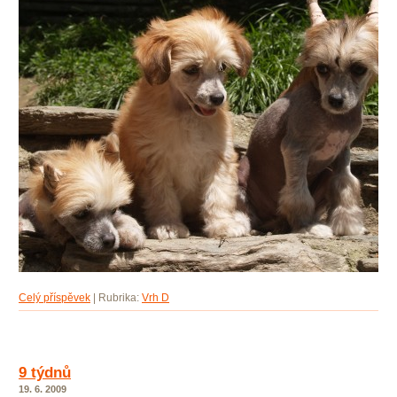
Celý příspěvek
|
Rubrika:
Vrh D
9 týdnů
19. 6. 2009