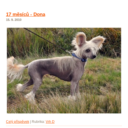
17 měsíců - Dona
15. 9. 2010
Celý příspěvek
|
Rubrika:
Vrh D