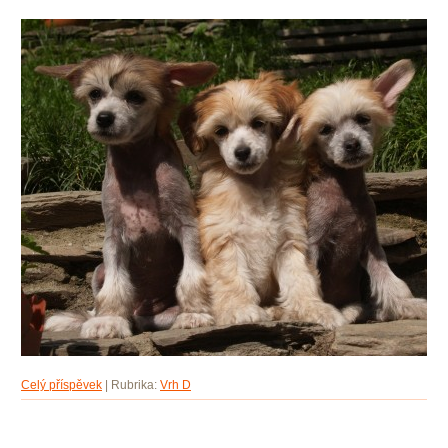
Celý příspěvek
|
Rubrika:
Vrh D