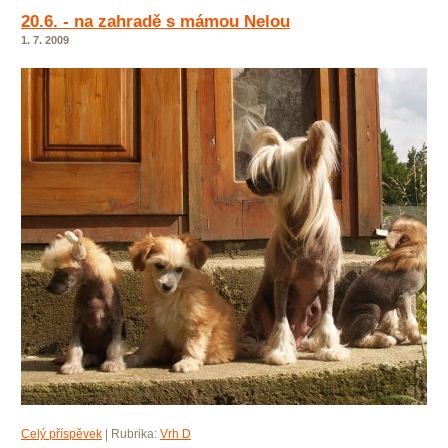
20.6. - na zahradě s mámou Nelou
1. 7. 2009
Celý příspěvek
|
Rubrika:
Vrh D