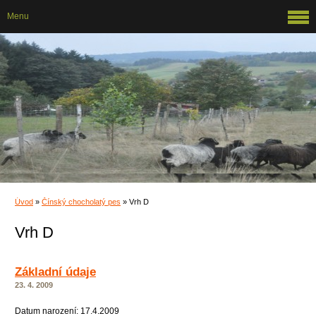
Menu
Úvod
»
Čínský chocholatý pes
»
Vrh D
Vrh D
Základní údaje
23. 4. 2009
Datum narození: 17.4.2009