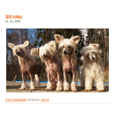
3/4 roku
11. 12. 2009
Celý příspěvek
|
Rubrika:
Vrh D