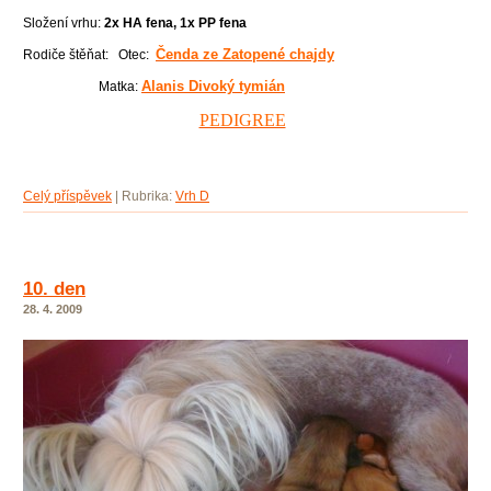
Složení vrhu:
2x HA fena, 1x PP fena
Čenda ze Zatopené chajdy
Rodiče štěňat: Otec:
Alanis Divoký tymián
Matka:
PEDIGREE
Celý příspěvek
|
Rubrika:
Vrh D
10. den
28. 4. 2009