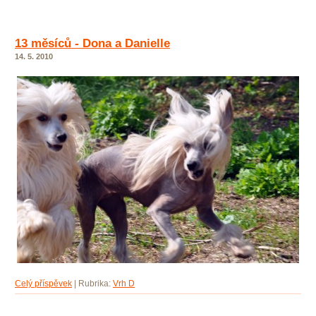
13 měsíců - Dona a Danielle
14. 5. 2010
Celý příspěvek
|
Rubrika:
Vrh D