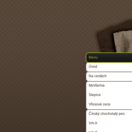
Menu
Úvod
Na cestách
Minifarma
Slepice
Vřesové ovce
Čínský chocholatý pes
Vrh A