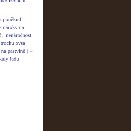
ako izolační
ta poněkud
de nároky na
ed, nenáročnost
 trochu ovsa
 na pastvině ) –
kaly řadu