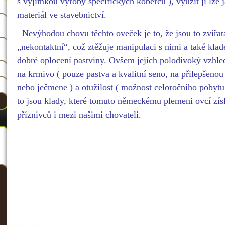
s výjimkou výroby specifických koberců ), využít ji lze j
materiál ve stavebnictví.
Nevýhodou chovu těchto oveček je to, že jsou to zvířa
„nekontaktní“, což ztěžuje manipulaci s nimi a také kla
dobré oplocení pastviny. Ovšem jejich polodivoký vzhl
na krmivo ( pouze pastva a kvalitní seno, na přilepšenou
nebo ječmene ) a otužilost ( možnost celoročního pobytu
to jsou klady, které tomuto německému plemeni ovcí zís
příznivců i mezi našimi chovateli.