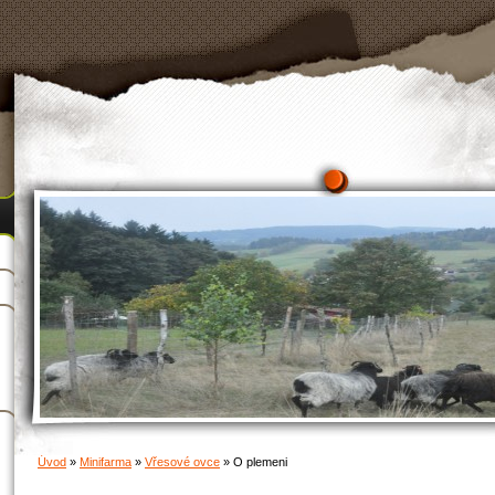
Úvod
»
Minifarma
»
Vřesové ovce
»
O plemeni