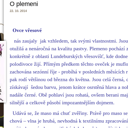
O plemeni
22. 10. 2014
Ovce vřesové
nás zaujaly jak vzhledem, tak svými vlastnostmi. Jsou 
otužilá a nenáročná na kvalitu pastvy. Plemeno pochází
konkrétně z oblasti Lundeburských vřesovišť, kde dodne
polodivoce žijí. Přímým předkem těchto oveček je muflo
zachována sezónní říje - probíhá v posledních měsících r
pak rodí většinou od března do května. Jsou celá černá
získávají šedou barvu, jenom krátce osrstěná hlava a no
nadále černé. Obě pohlaví jsou rohatá, ovšem berani mají
silnější a celkově působí impozantnějším dojmem.
Udává se, že maso má chuť zvěřiny. Právě pro maso se
chová – vlna je hrubá, nevhodná k textilnímu zpracován