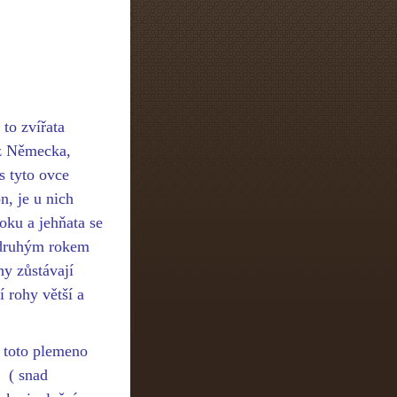
to zvířata
 z Německa,
s tyto ovce
n, je u nich
oku a jehňata se
, druhým rokem
hy zůstávají
 rohy větší a
 toto plemeno
í ( snad