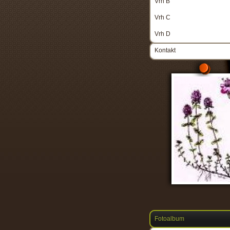
Vrh B
Vrh C
Vrh D
Kontakt
Fotoalbum