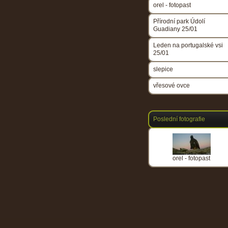
orel - fotopast
Přírodní park Údolí
Guadiany 25/01
Leden na portugalské vsi
25/01
slepice
vřesové ovce
Poslední fotografie
orel - fotopast