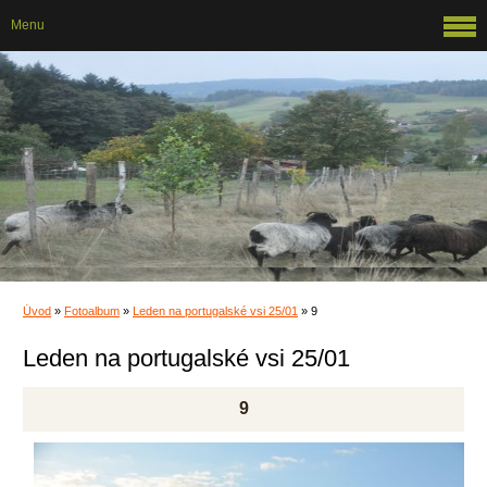
Menu
Úvod
»
Fotoalbum
»
Leden na portugalské vsi 25/01
»
9
Leden na portugalské vsi 25/01
9