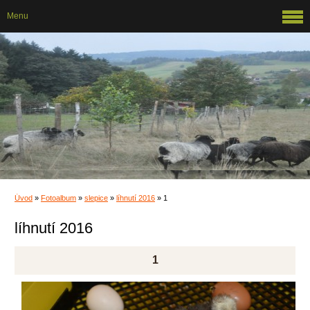
Menu
Úvod
»
Fotoalbum
»
slepice
»
líhnutí 2016
»
1
líhnutí 2016
1