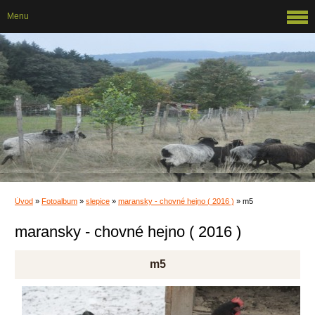
Menu
Úvod
»
Fotoalbum
»
slepice
»
maransky - chovné hejno ( 2016 )
»
m5
maransky - chovné hejno ( 2016 )
m5