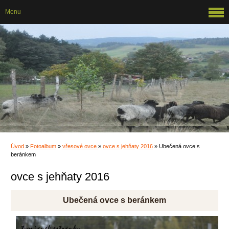
Menu
Úvod
»
Fotoalbum
»
vřesové ovce
»
ovce s jehňaty 2016
»
Ubečená ovce s
beránkem
ovce s jehňaty 2016
Ubečená ovce s beránkem